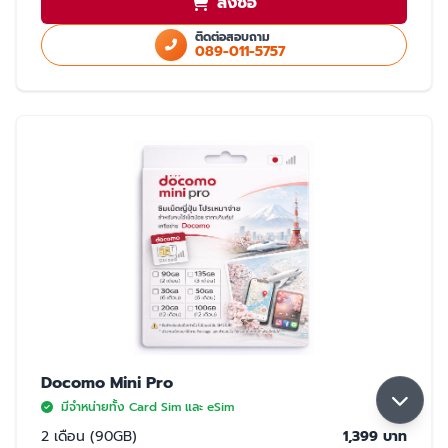
สั่งซื้อ
ใช้สำเนา Passport หรือ สำเนาบัตรประชาชนในการสั่งซื้อ
ใช้ได้เฉพาะในประเทศญี่ปุ่นเท่านั้น
ติดต่อสอบถาม
089-011-5757
มี 2 แบบให้เลือก ซิมปกติ และ eSim
การจับสัญญาณ
จับได้ 2 เครือข่าย Rakuten และ AU (เลือกจับ Rakuten เป็นหลัก) หากจุดที่ลูกค้า
ใช้งาน มีเฉพาะเครือข่าย AU ลูกค้าจะใช้งานเน็ตในพื้นที่นั้นได้ด้วยความเร็วสูงสุด
5GB หากใช้ครบ 5GB ความเร็วจะลดลงเหลือ 200K จนกว่าลูกค้าจะย้ายพื้นที่ที่มี
สัญญาน Rakuten ความเร็วจะกลับมาปกติ 30GB/เดือน
Docomo Mini Pro
มีจำหน่ายทั้ง Card Sim และ eSim
2 เดือน (90GB)
1,399 บาท