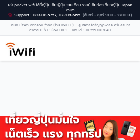
เช่า pocket wifi ใช้ที่ญี่ปุ่น ซิมญี่ปุ่น รายเดือน รายปี ซิมท่องเที่ยวญี่ปุ่น Japan
eSim
Support : 089-011-5757, 02-108-6155
(จันทร์ - ศุกร์ 9.00 - 18.00 น.)
บริษัท มีราคา ดอทคอม จำกัด (ร้าน IWIFI.JP) ศูนย์การค้าธัญญาพาร์ค ศรีนครินทร์
อาคาร D ชั้น 1 ห้อง D101 Tax id : 0105553003040
เที่ยวญี่ปุ่นมั่นใจ
เน็ตเร็ว แรง ทุกทริป