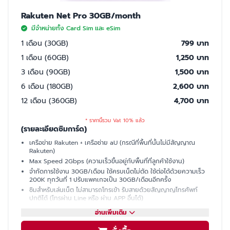
Rakuten Net Pro 30GB/month
มีจำหน่ายทั้ง Card Sim และ eSim
1 เดือน (30GB)
799 บาท
1 เดือน (60GB)
1,250 บาท
3 เดือน (90GB)
1,500 บาท
6 เดือน (180GB)
2,600 บาท
12 เดือน (360GB)
4,700 บาท
* ราคานี้รวม Vat 10% แล้ว
(รายละเอียดซิมการ์ด)
เครือข่าย Rakuten + เครือช่าย aU (กรณีที่พื้นที่นั้นไม่มีสัญญาณ
Rakuten)
Max Speed 2Gbps (ความเร็วขึ้นอยู่กับพื้นที่ที่ลูกค้าใช้งาน)
จำกัดการใช้งาน 30GB/เดือน ใช้ครบเน็ตไม่ตัด ใช้ต่อได้ด้วยความเร็ว
200K ทุกวันที่ 1 ปรับแพคเกจเป็น 30GB/เดือนอีกครั้ง
ซิมสำหรับเล่นเน็ต ไม่สามารถโทรเข้า รับสายด้วยสัญญาญโทรศัพท์
ปกติได้ (โทรผ่าน Line หรือ ผ่าน APP อื่นได้)
มีเบอร์ให้ รับ SMS ได้ (ใช้ซื้อบัตรคอนเสิร์ต, ซื้อของออนไลน์, เปิดบัญชี
อ่านเพิ่มเติม
ธนาคารที่ญี่ปุ่นได้)
แชร์ฮอตสปอต (Hotspot)ไม่ได้