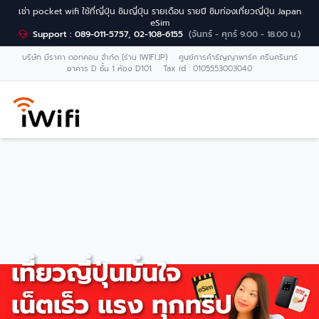
เช่า pocket wifi ใช้ที่ญี่ปุ่น ซิมญี่ปุ่น รายเดือน รายปี ซิมท่องเที่ยวญี่ปุ่น Japan
eSim
Support : 089-011-5757, 02-108-6155
(จันทร์ - ศุกร์ 9.00 - 18.00 น.)
บริษัท มีราคา ดอทคอม จำกัด (ร้าน IWIFI.JP) ศูนย์การค้าธัญญาพาร์ค ศรีนครินทร์
อาคาร D ชั้น 1 ห้อง D101 Tax id : 0105553003040
เที่ยวญี่ปุ่นมั่นใจ
เน็ตเร็ว แรง ทุกทริป