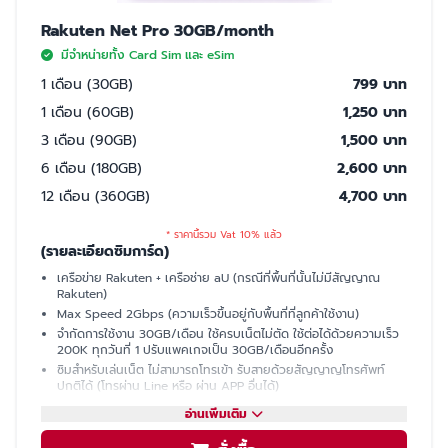
Rakuten Net Pro 30GB/month
มีจำหน่ายทั้ง Card Sim และ eSim
1 เดือน (30GB)
799 บาท
1 เดือน (60GB)
1,250 บาท
3 เดือน (90GB)
1,500 บาท
6 เดือน (180GB)
2,600 บาท
12 เดือน (360GB)
4,700 บาท
* ราคานี้รวม Vat 10% แล้ว
(รายละเอียดซิมการ์ด)
เครือข่าย Rakuten + เครือช่าย aU (กรณีที่พื้นที่นั้นไม่มีสัญญาณ
Rakuten)
Max Speed 2Gbps (ความเร็วขึ้นอยู่กับพื้นที่ที่ลูกค้าใช้งาน)
จำกัดการใช้งาน 30GB/เดือน ใช้ครบเน็ตไม่ตัด ใช้ต่อได้ด้วยความเร็ว
200K ทุกวันที่ 1 ปรับแพคเกจเป็น 30GB/เดือนอีกครั้ง
ซิมสำหรับเล่นเน็ต ไม่สามารถโทรเข้า รับสายด้วยสัญญาญโทรศัพท์
ปกติได้ (โทรผ่าน Line หรือ ผ่าน APP อื่นได้)
มีเบอร์ให้ รับ SMS ได้ (ใช้ซื้อบัตรคอนเสิร์ต, ซื้อของออนไลน์, เปิดบัญชี
อ่านเพิ่มเติม
ธนาคารที่ญี่ปุ่นได้)
แชร์ฮอตสปอต (Hotspot)ไม่ได้