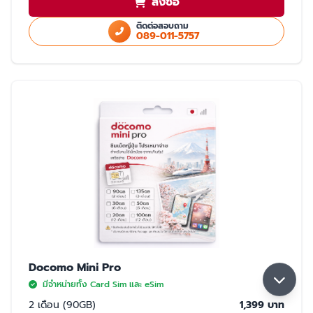
สั่งซื้อ
ใช้สำเนา Passport หรือ สำเนาบัตรประชาชนในการสั่งซื้อ
ใช้ได้เฉพาะในประเทศญี่ปุ่นเท่านั้น
ติดต่อสอบถาม
089-011-5757
มี 2 แบบให้เลือก ซิมปกติ และ eSim
การจับสัญญาณ
จับได้ 2 เครือข่าย Rakuten และ AU (เลือกจับ Rakuten เป็นหลัก) หากจุดที่ลูกค้า
ใช้งาน มีเฉพาะเครือข่าย AU ลูกค้าจะใช้งานเน็ตในพื้นที่นั้นได้ด้วยความเร็วสูงสุด
5GB หากใช้ครบ 5GB ความเร็วจะลดลงเหลือ 200K จนกว่าลูกค้าจะย้ายพื้นที่ที่มี
สัญญาน Rakuten ความเร็วจะกลับมาปกติ 30GB/เดือน
Docomo Mini Pro
มีจำหน่ายทั้ง Card Sim และ eSim
2 เดือน (90GB)
1,399 บาท