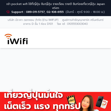
เช่า pocket wifi ใช้ที่ญี่ปุ่น ซิมญี่ปุ่น รายเดือน รายปี ซิมท่องเที่ยวญี่ปุ่น Japan
eSim
Support : 089-011-5757, 02-108-6155
(จันทร์ - ศุกร์ 9.00 - 18.00 น.)
บริษัท มีราคา ดอทคอม จำกัด (ร้าน IWIFI.JP) ศูนย์การค้าธัญญาพาร์ค ศรีนครินทร์
อาคาร D ชั้น 1 ห้อง D101 Tax id : 0105553003040
เที่ยวญี่ปุ่นมั่นใจ
เน็ตเร็ว แรง ทุกทริป