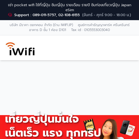
เช่า pocket wifi ใช้ที่ญี่ปุ่น ซิมญี่ปุ่น รายเดือน รายปี ซิมท่องเที่ยวญี่ปุ่น Japan
eSim
Support : 089-011-5757, 02-108-6155
(จันทร์ - ศุกร์ 9.00 - 18.00 น.)
บริษัท มีราคา ดอทคอม จำกัด (ร้าน IWIFI.JP) ศูนย์การค้าธัญญาพาร์ค ศรีนครินทร์
อาคาร D ชั้น 1 ห้อง D101 Tax id : 0105553003040
เที่ยวญี่ปุ่นมั่นใจ
เน็ตเร็ว แรง ทุกทริป