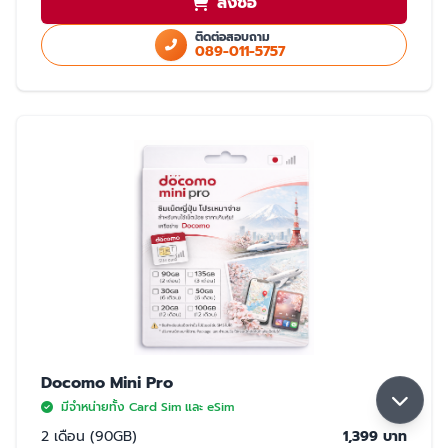
สั่งซื้อ
ใช้สำเนา Passport หรือ สำเนาบัตรประชาชนในการสั่งซื้อ
ใช้ได้เฉพาะในประเทศญี่ปุ่นเท่านั้น
ติดต่อสอบถาม
089-011-5757
มี 2 แบบให้เลือก ซิมปกติ และ eSim
การจับสัญญาณ
จับได้ 2 เครือข่าย Rakuten และ AU (เลือกจับ Rakuten เป็นหลัก) หากจุดที่ลูกค้า
ใช้งาน มีเฉพาะเครือข่าย AU ลูกค้าจะใช้งานเน็ตในพื้นที่นั้นได้ด้วยความเร็วสูงสุด
5GB หากใช้ครบ 5GB ความเร็วจะลดลงเหลือ 200K จนกว่าลูกค้าจะย้ายพื้นที่ที่มี
สัญญาน Rakuten ความเร็วจะกลับมาปกติ 30GB/เดือน
Docomo Mini Pro
มีจำหน่ายทั้ง Card Sim และ eSim
2 เดือน (90GB)
1,399 บาท