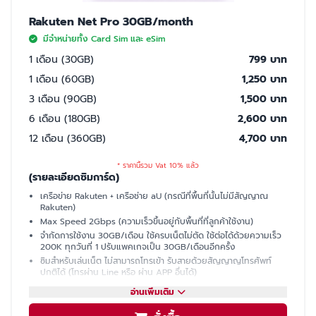
Rakuten Net Pro 30GB/month
มีจำหน่ายทั้ง Card Sim และ eSim
1 เดือน (30GB)
799 บาท
1 เดือน (60GB)
1,250 บาท
3 เดือน (90GB)
1,500 บาท
6 เดือน (180GB)
2,600 บาท
12 เดือน (360GB)
4,700 บาท
* ราคานี้รวม Vat 10% แล้ว
(รายละเอียดซิมการ์ด)
เครือข่าย Rakuten + เครือช่าย aU (กรณีที่พื้นที่นั้นไม่มีสัญญาณ
Rakuten)
Max Speed 2Gbps (ความเร็วขึ้นอยู่กับพื้นที่ที่ลูกค้าใช้งาน)
จำกัดการใช้งาน 30GB/เดือน ใช้ครบเน็ตไม่ตัด ใช้ต่อได้ด้วยความเร็ว
200K ทุกวันที่ 1 ปรับแพคเกจเป็น 30GB/เดือนอีกครั้ง
ซิมสำหรับเล่นเน็ต ไม่สามารถโทรเข้า รับสายด้วยสัญญาญโทรศัพท์
ปกติได้ (โทรผ่าน Line หรือ ผ่าน APP อื่นได้)
มีเบอร์ให้ รับ SMS ได้ (ใช้ซื้อบัตรคอนเสิร์ต, ซื้อของออนไลน์, เปิดบัญชี
อ่านเพิ่มเติม
ธนาคารที่ญี่ปุ่นได้)
แชร์ฮอตสปอต (Hotspot)ไม่ได้