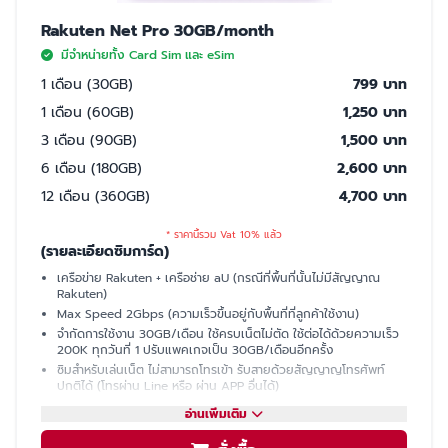
Rakuten Net Pro 30GB/month
มีจำหน่ายทั้ง Card Sim และ eSim
1 เดือน (30GB)
799 บาท
1 เดือน (60GB)
1,250 บาท
3 เดือน (90GB)
1,500 บาท
6 เดือน (180GB)
2,600 บาท
12 เดือน (360GB)
4,700 บาท
* ราคานี้รวม Vat 10% แล้ว
(รายละเอียดซิมการ์ด)
เครือข่าย Rakuten + เครือช่าย aU (กรณีที่พื้นที่นั้นไม่มีสัญญาณ
Rakuten)
Max Speed 2Gbps (ความเร็วขึ้นอยู่กับพื้นที่ที่ลูกค้าใช้งาน)
จำกัดการใช้งาน 30GB/เดือน ใช้ครบเน็ตไม่ตัด ใช้ต่อได้ด้วยความเร็ว
200K ทุกวันที่ 1 ปรับแพคเกจเป็น 30GB/เดือนอีกครั้ง
ซิมสำหรับเล่นเน็ต ไม่สามารถโทรเข้า รับสายด้วยสัญญาญโทรศัพท์
ปกติได้ (โทรผ่าน Line หรือ ผ่าน APP อื่นได้)
มีเบอร์ให้ รับ SMS ได้ (ใช้ซื้อบัตรคอนเสิร์ต, ซื้อของออนไลน์, เปิดบัญชี
อ่านเพิ่มเติม
ธนาคารที่ญี่ปุ่นได้)
แชร์ฮอตสปอต (Hotspot)ไม่ได้