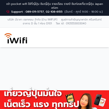
เช่า pocket wifi ใช้ที่ญี่ปุ่น ซิมญี่ปุ่น รายเดือน รายปี ซิมท่องเที่ยวญี่ปุ่น Japan
eSim
Support : 089-011-5757, 02-108-6155
(จันทร์ - ศุกร์ 9.00 - 18.00 น.)
บริษัท มีราคา ดอทคอม จำกัด (ร้าน IWIFI.JP) ศูนย์การค้าธัญญาพาร์ค ศรีนครินทร์
อาคาร D ชั้น 1 ห้อง D101 Tax id : 0105553003040
เที่ยวญี่ปุ่นมั่นใจ
เน็ตเร็ว แรง ทุกทริป