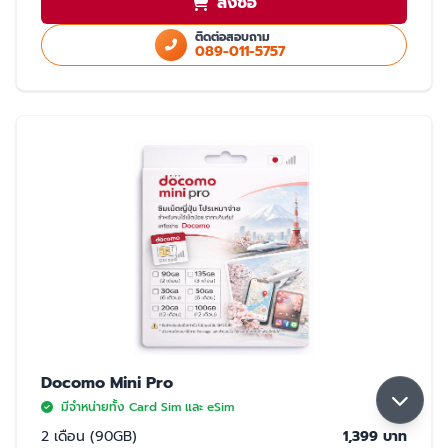
สั่งซื้อ
ใช้สำเนา Passport หรือ สำเนาบัตรประชาชนในการสั่งซื้อ
ใช้ได้เฉพาะในประเทศญี่ปุ่นเท่านั้น
ติดต่อสอบถาม
089-011-5757
มี 2 แบบให้เลือก ซิมปกติ และ eSim
การจับสัญญาณ
จับได้ 2 เครือข่าย Rakuten และ AU (เลือกจับ Rakuten เป็นหลัก) หากจุดที่ลูกค้า
ใช้งาน มีเฉพาะเครือข่าย AU ลูกค้าจะใช้งานเน็ตในพื้นที่นั้นได้ด้วยความเร็วสูงสุด
5GB หากใช้ครบ 5GB ความเร็วจะลดลงเหลือ 200K จนกว่าลูกค้าจะย้ายพื้นที่ที่มี
สัญญาน Rakuten ความเร็วจะกลับมาปกติ 30GB/เดือน
Docomo Mini Pro
มีจำหน่ายทั้ง Card Sim และ eSim
2 เดือน (90GB)
1,399 บาท