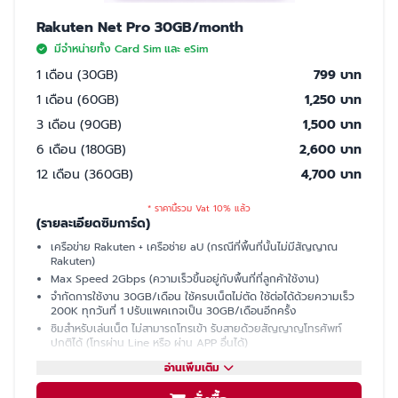
Rakuten Net Pro 30GB/month
มีจำหน่ายทั้ง Card Sim และ eSim
1 เดือน (30GB)
799 บาท
1 เดือน (60GB)
1,250 บาท
3 เดือน (90GB)
1,500 บาท
6 เดือน (180GB)
2,600 บาท
12 เดือน (360GB)
4,700 บาท
* ราคานี้รวม Vat 10% แล้ว
(รายละเอียดซิมการ์ด)
เครือข่าย Rakuten + เครือช่าย aU (กรณีที่พื้นที่นั้นไม่มีสัญญาณ
Rakuten)
Max Speed 2Gbps (ความเร็วขึ้นอยู่กับพื้นที่ที่ลูกค้าใช้งาน)
จำกัดการใช้งาน 30GB/เดือน ใช้ครบเน็ตไม่ตัด ใช้ต่อได้ด้วยความเร็ว
200K ทุกวันที่ 1 ปรับแพคเกจเป็น 30GB/เดือนอีกครั้ง
ซิมสำหรับเล่นเน็ต ไม่สามารถโทรเข้า รับสายด้วยสัญญาญโทรศัพท์
ปกติได้ (โทรผ่าน Line หรือ ผ่าน APP อื่นได้)
มีเบอร์ให้ รับ SMS ได้ (ใช้ซื้อบัตรคอนเสิร์ต, ซื้อของออนไลน์, เปิดบัญชี
อ่านเพิ่มเติม
ธนาคารที่ญี่ปุ่นได้)
แชร์ฮอตสปอต (Hotspot)ไม่ได้