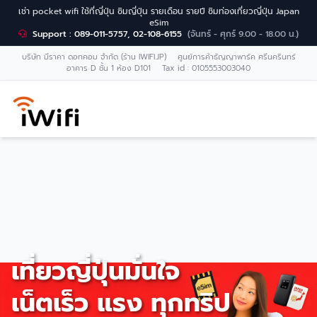
เช่า pocket wifi ใช้ที่ญี่ปุ่น ซิมญี่ปุ่น รายเดือน รายปี ซิมท่องเที่ยวญี่ปุ่น Japan
eSim
Support : 089-011-5757, 02-108-6155
(จันทร์ - ศุกร์ 9.00 - 18.00 น.)
บริษัท มีราคา ดอทคอม จำกัด (ร้าน IWIFI.JP) ศูนย์การค้าธัญญาพาร์ค ศรีนครินทร์
อาคาร D ชั้น 1 ห้อง D101 Tax id : 0105553003040
เที่ยวญี่ปุ่นมั่นใจ
เน็ตเร็ว แรง ทุกทริป