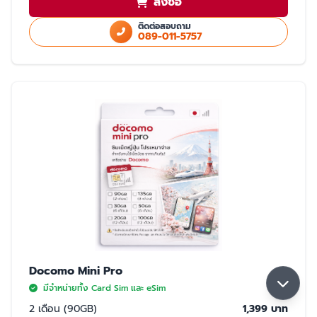
สั่งซื้อ
ใช้สำเนา Passport หรือ สำเนาบัตรประชาชนในการสั่งซื้อ
ใช้ได้เฉพาะในประเทศญี่ปุ่นเท่านั้น
ติดต่อสอบถาม
089-011-5757
มี 2 แบบให้เลือก ซิมปกติ และ eSim
การจับสัญญาณ
จับได้ 2 เครือข่าย Rakuten และ AU (เลือกจับ Rakuten เป็นหลัก) หากจุดที่ลูกค้า
ใช้งาน มีเฉพาะเครือข่าย AU ลูกค้าจะใช้งานเน็ตในพื้นที่นั้นได้ด้วยความเร็วสูงสุด
5GB หากใช้ครบ 5GB ความเร็วจะลดลงเหลือ 200K จนกว่าลูกค้าจะย้ายพื้นที่ที่มี
สัญญาน Rakuten ความเร็วจะกลับมาปกติ 30GB/เดือน
Docomo Mini Pro
มีจำหน่ายทั้ง Card Sim และ eSim
2 เดือน (90GB)
1,399 บาท